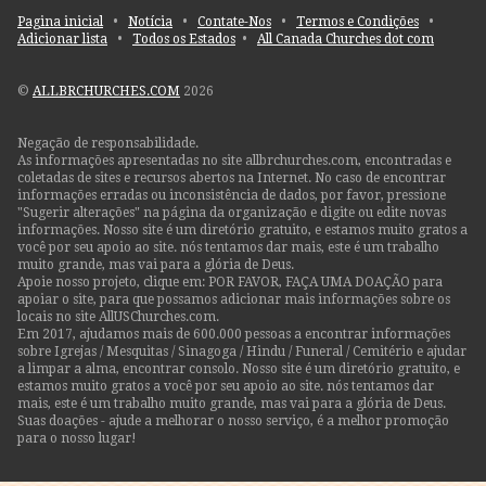
Pagina inicial
•
Notícia
•
Contate-Nos
•
Termos e Condições
•
Adicionar lista
•
Todos os Estados
•
All Canada Churches dot com
©
ALLBRCHURCHES.COM
2026
Negação de responsabilidade.
As informações apresentadas no site allbrchurches.com, encontradas e
coletadas de sites e recursos abertos na Internet. No caso de encontrar
informações erradas ou inconsistência de dados, por favor, pressione
"Sugerir alterações" na página da organização e digite ou edite novas
informações. Nosso site é um diretório gratuito, e estamos muito gratos a
você por seu apoio ao site. nós tentamos dar mais, este é um trabalho
muito grande, mas vai para a glória de Deus.
Apoie nosso projeto, clique em: POR FAVOR, FAÇA UMA DOAÇÃO para
apoiar o site, para que possamos adicionar mais informações sobre os
locais no site AllUSChurches.com.
Em 2017, ajudamos mais de 600.000 pessoas a encontrar informações
sobre Igrejas / Mesquitas / Sinagoga / Hindu / Funeral / Cemitério e ajudar
a limpar a alma, encontrar consolo. Nosso site é um diretório gratuito, e
estamos muito gratos a você por seu apoio ao site. nós tentamos dar
mais, este é um trabalho muito grande, mas vai para a glória de Deus.
Suas doações - ajude a melhorar o nosso serviço, é a melhor promoção
para o nosso lugar!